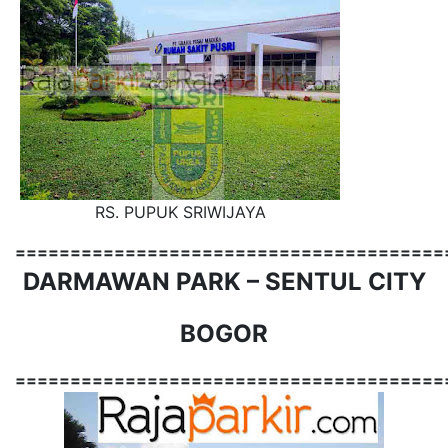
RS. PUPUK SRIWIJAYA
=======================================
DARMAWAN PARK – SENTUL CITY
BOGOR
=======================================