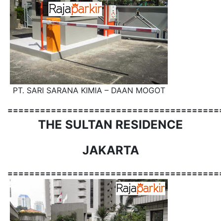
PT. SARI SARANA KIMIA – DAAN MOGOT
=======================================
THE SULTAN RESIDENCE
JAKARTA
=======================================