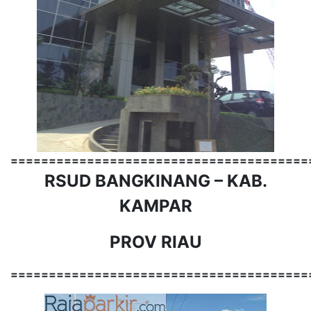
=======================================
RSUD BANGKINANG – KAB.
KAMPAR
PROV RIAU
=======================================