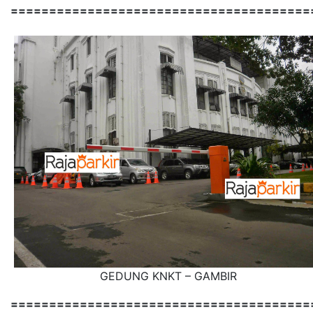
=======================================
GEDUNG KNKT – GAMBIR
=======================================