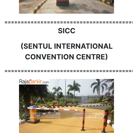
=======================================
SICC
(SENTUL INTERNATIONAL
CONVENTION CENTRE)
=======================================