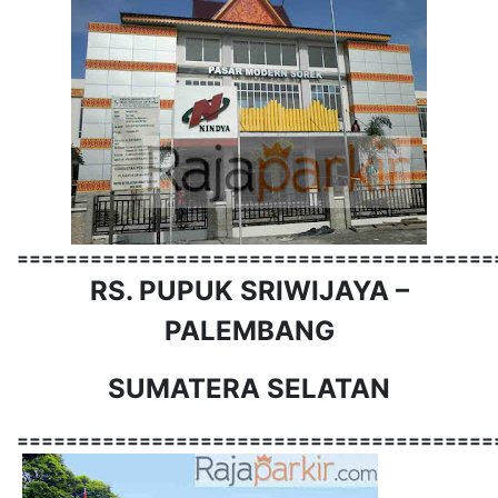
=======================================
RS. PUPUK SRIWIJAYA –
PALEMBANG
SUMATERA SELATAN
=======================================