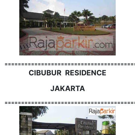
=======================================
CIBUBUR RESIDENCE
JAKARTA
=======================================