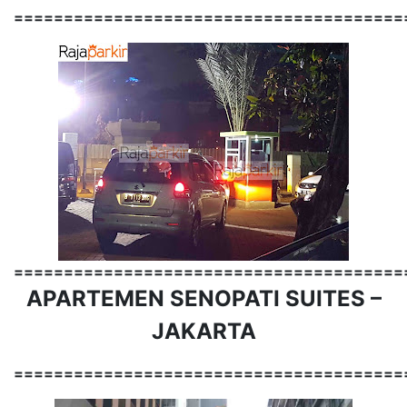
=======================================
=======================================
APARTEMEN SENOPATI SUITES –
JAKARTA
=======================================