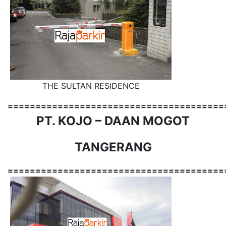
THE SULTAN RESIDENCE
=======================================
PT. KOJO – DAAN MOGOT
TANGERANG
=======================================