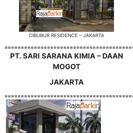
CIBUBUR RESIDENCE – JAKARTA
=======================================
PT. SARI SARANA KIMIA – DAAN
MOGOT
JAKARTA
=======================================