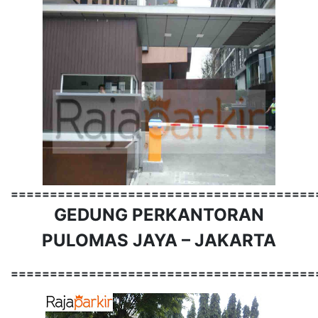
=======================================
GEDUNG PERKANTORAN
PULOMAS JAYA – JAKARTA
=======================================