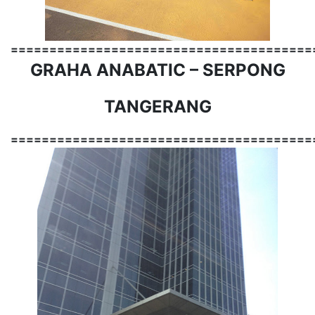
=======================================
GRAHA ANABATIC – SERPONG
TANGERANG
=======================================