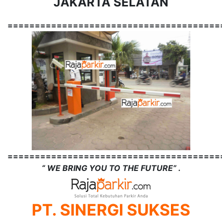
JAKARTA SELATAN
=======================================
=======================================
“ WE BRING YOU TO THE FUTURE” .
PT. SINERGI SUKSES