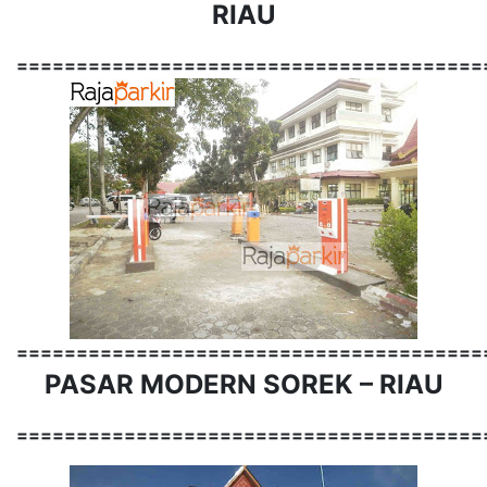
RIAU
=======================================
=======================================
PASAR MODERN SOREK – RIAU
=======================================