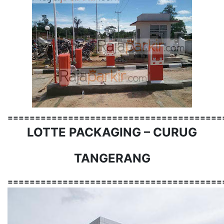
=======================================
LOTTE PACKAGING – CURUG
TANGERANG
=======================================