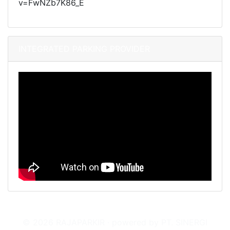
v=FwNZb7K86_E
INTEGRATED PARKING PROVIDER
© 2026 RAJAPARKIR · powered by PT. SINERGI