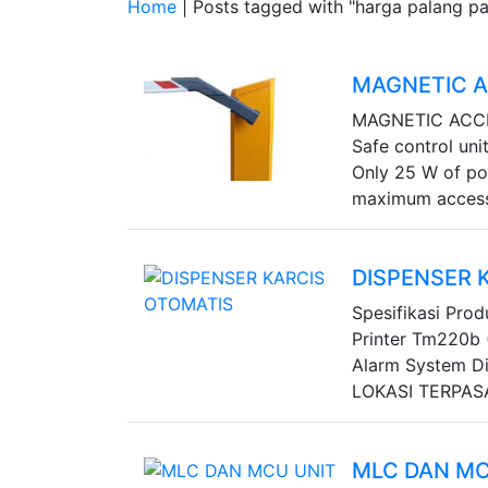
Home
| Posts tagged with "harga palang par
MAGNETIC 
MAGNETIC ACCES
Safe control un
Only 25 W of po
maximum accessib
DISPENSER 
Spesifikasi Prod
Printer Tm220b 
Alarm System D
LOKASI TERPASANG
MLC DAN MC