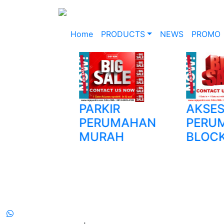
Home
PRODUCTS
NEWS
PROMO
GING
PARKIR
AKSES
AGEMENT
PERUMAHAN
PERU
TEM (WMS)
MURAH
BLOCK
OG