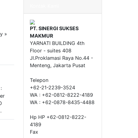
Kontak Kami
PT. SINERGI SUKSES
y »
MAKMUR
»
YARNATI BUILDING 4th
Floor - suites 408
Jl.Proklamasi Raya No.44 -
Menteng, Jakarta Pusat
Telepon
+62-21-2239-3524
:
WA : +62-0812-8222-4189
er
WA : +62-0878-8435-4488
O
.
Hp HP +62-0812-8222-
4189
Fax