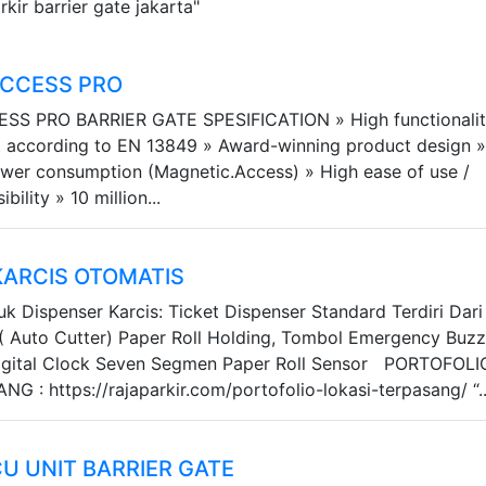
kir barrier gate jakarta"
ACCESS PRO
S PRO BARRIER GATE SPESIFICATION » High functionalit
it according to EN 13849 » Award-winning product design 
wer consumption (Magnetic.Access) » High ease of use /
ility » 10 million...
KARCIS OTOMATIS
uk Dispenser Karcis: Ticket Dispenser Standard Terdiri Dari 
( Auto Cutter) Paper Roll Holding, Tombol Emergency Buzz
igital Clock Seven Segmen Paper Roll Sensor PORTOFOLI
 : https://rajaparkir.com/portofolio-lokasi-terpasang/ “..
U UNIT BARRIER GATE