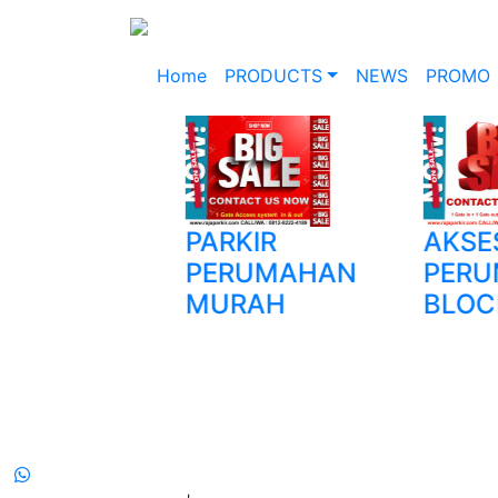
Home
PRODUCTS
NEWS
PROMO
GING
PARKIR
AKSES
AGEMENT
PERUMAHAN
PERU
TEM (WMS)
MURAH
BLOCK
OG