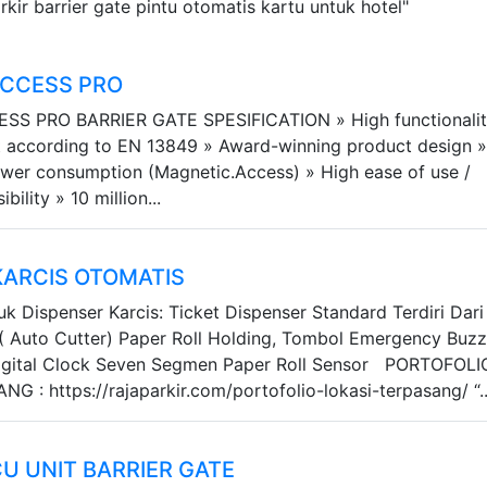
kir barrier gate pintu otomatis kartu untuk hotel"
ACCESS PRO
S PRO BARRIER GATE SPESIFICATION » High functionalit
it according to EN 13849 » Award-winning product design 
wer consumption (Magnetic.Access) » High ease of use /
ility » 10 million...
KARCIS OTOMATIS
uk Dispenser Karcis: Ticket Dispenser Standard Terdiri Dari 
( Auto Cutter) Paper Roll Holding, Tombol Emergency Buzz
igital Clock Seven Segmen Paper Roll Sensor PORTOFOLI
 : https://rajaparkir.com/portofolio-lokasi-terpasang/ “..
U UNIT BARRIER GATE