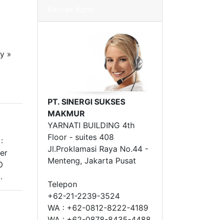
Kontak Kami
y »
»
PT. SINERGI SUKSES
MAKMUR
YARNATI BUILDING 4th
Floor - suites 408
:
Jl.Proklamasi Raya No.44 -
er
Menteng, Jakarta Pusat
O
.
Telepon
+62-21-2239-3524
WA : +62-0812-8222-4189
WA : +62-0878-8435-4488