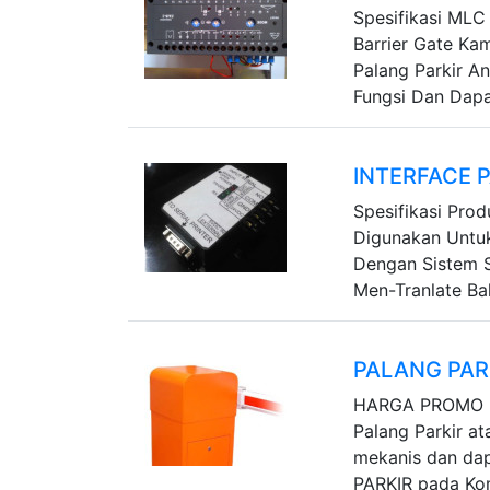
Spesifikasi MLC 
Barrier Gate Ka
Palang Parkir An
Fungsi Dan Dapat
INTERFACE 
Spesifikasi Prod
Digunakan Untuk
Dengan Sistem S
Men-Tranlate Ba
PALANG PAR
HARGA PROMO !
Palang Parkir a
mekanis dan d
PARKIR pada Ko