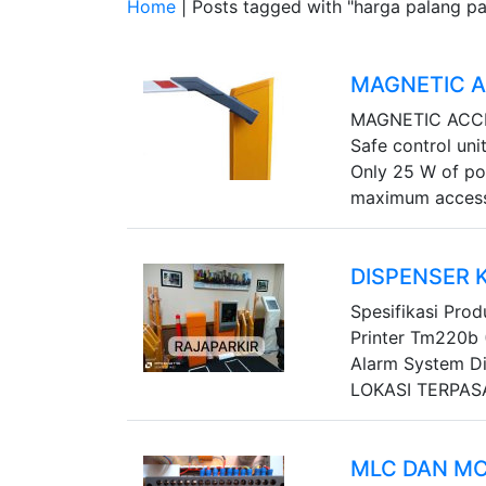
Home
| Posts tagged with "harga palang par
MAGNETIC 
MAGNETIC ACCES
Safe control un
Only 25 W of po
maximum accessib
DISPENSER 
Spesifikasi Prod
Printer Tm220b 
Alarm System D
LOKASI TERPASANG
MLC DAN MC