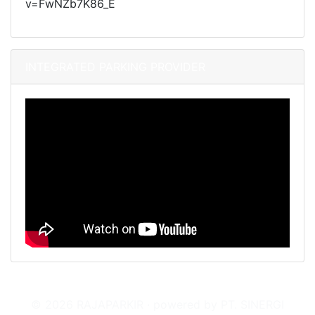
v=FwNZb7K86_E
INTEGRATED PARKING PROVIDER
© 2026 RAJAPARKIR · powered by PT. SINERGI