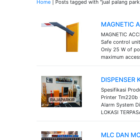
Home
| Posts tagged with "jual palang parki
MAGNETIC 
MAGNETIC ACCES
Safe control un
Only 25 W of po
maximum accessib
DISPENSER 
Spesifikasi Prod
Printer Tm220b 
Alarm System D
LOKASI TERPASANG
MLC DAN MC