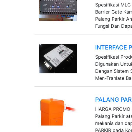
Spesifikasi MLC 
Barrier Gate Ka
Palang Parkir An
Fungsi Dan Dapat
INTERFACE 
Spesifikasi Prod
Digunakan Untuk
Dengan Sistem S
Men-Tranlate Ba
PALANG PAR
HARGA PROMO !
Palang Parkir a
mekanis dan d
PARKIR pada Ko