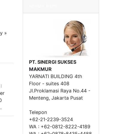
Kontak Kami
y »
»
PT. SINERGI SUKSES
MAKMUR
YARNATI BUILDING 4th
Floor - suites 408
:
Jl.Proklamasi Raya No.44 -
er
Menteng, Jakarta Pusat
O
.
Telepon
+62-21-2239-3524
WA : +62-0812-8222-4189
WA : +62-0878-8435-4488