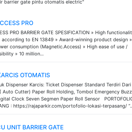
r barrier gate pintu otomatis electric"
ACCESS PRO
S PRO BARRIER GATE SPESIFICATION » High functionalit
it according to EN 13849 » Award-winning product design 
wer consumption (Magnetic.Access) » High ease of use /
ility » 10 million...
KARCIS OTOMATIS
uk Dispenser Karcis: Ticket Dispenser Standard Terdiri Dari 
( Auto Cutter) Paper Roll Holding, Tombol Emergency Buzz
igital Clock Seven Segmen Paper Roll Sensor PORTOFOLI
 : https://rajaparkir.com/portofolio-lokasi-terpasang/ “..
U UNIT BARRIER GATE