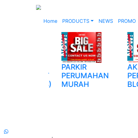
Home
PRODUCTS
NEWS
PROMO
GING
PARKIR
AKSES
AGEMENT
PERUMAHAN
PERU
TEM (WMS)
MURAH
BLOCK
OG