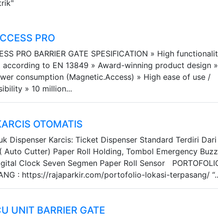
rik"
ACCESS PRO
S PRO BARRIER GATE SPESIFICATION » High functionalit
it according to EN 13849 » Award-winning product design 
wer consumption (Magnetic.Access) » High ease of use /
ility » 10 million...
KARCIS OTOMATIS
uk Dispenser Karcis: Ticket Dispenser Standard Terdiri Dari 
( Auto Cutter) Paper Roll Holding, Tombol Emergency Buzz
igital Clock Seven Segmen Paper Roll Sensor PORTOFOLI
 : https://rajaparkir.com/portofolio-lokasi-terpasang/ “..
U UNIT BARRIER GATE