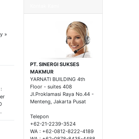
Kontak Kami
y »
»
PT. SINERGI SUKSES
MAKMUR
YARNATI BUILDING 4th
Floor - suites 408
:
Jl.Proklamasi Raya No.44 -
er
Menteng, Jakarta Pusat
O
.
Telepon
+62-21-2239-3524
WA : +62-0812-8222-4189
WA : +62-0878-8435-4488