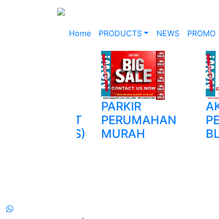
Home
PRODUCTS
NEWS
PROMO
GING
PARKIR
AKSES
AGEMENT
PERUMAHAN
PERU
TEM (WMS)
MURAH
BLOCK
OG