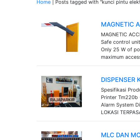
Home
| Posts tagged with "kunci pintu elekt
MAGNETIC 
MAGNETIC ACCES
Safe control un
Only 25 W of po
maximum accessib
DISPENSER 
Spesifikasi Prod
Printer Tm220b 
Alarm System D
LOKASI TERPASANG
MLC DAN MC