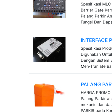
Spesifikasi MLC 
Barrier Gate Ka
Palang Parkir An
Fungsi Dan Dapat
INTERFACE 
Spesifikasi Prod
Digunakan Untuk
Dengan Sistem S
Men-Tranlate Ba
PALANG PAR
HARGA PROMO !
Palang Parkir a
mekanis dan d
PARKIR pada Ko