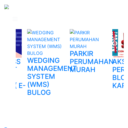
PARKIR
WEDGING
HLESS
PERUMAHAN
AKS
MANAGEMENT
MENT
MURAH
PER
SYSTEM
R
KING
BLO
(WMS)
EM ( E-
KAR
BULOG
KING
NE...